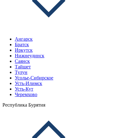
Ангарск
Братск
Иркутск
Нижнеудинск
Саянск
Тайшет
Тулун
Усолье-Сибирское
Усть-Илимск
Усть-Кут
Черемхово
Республика Бурятия