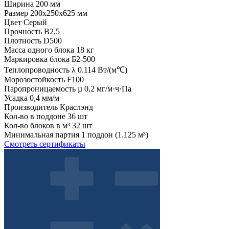
Ширина
200 мм
Размер
200x250x625 мм
Цвет
Серый
Прочность
B2,5
Плотность
D500
Масса одного блока
18 кг
Маркировка блока
Б2-500
Теплопроводность λ
0.114 Вт/(м℃)
Морозостойкость
F100
Паропроницаемость µ
0,2 мг/м·ч·Па
Усадка
0,4 мм/м
Производитель
Краслэнд
Кол-во в поддоне
36 шт
Кол-во блоков в м³
32 шт
Минимальная партия
1 поддон (1.125 м³)
Смотреть сертификаты