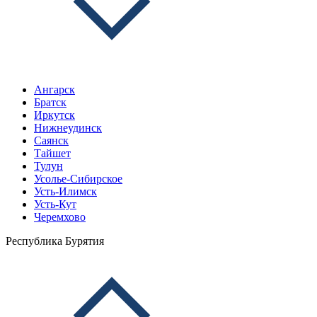
Ангарск
Братск
Иркутск
Нижнеудинск
Саянск
Тайшет
Тулун
Усолье-Сибирское
Усть-Илимск
Усть-Кут
Черемхово
Республика Бурятия