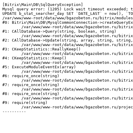
[Bitrix\Main\DB\SqlQueryException] 

Mysql query error: (1205) Lock wait timeout exceeded; t
UPDATE b_stat_searcher_day SET `DATE_LAST` = now(), `TO
/var/www/www-root/data/www/bgazobeton.ru/bitrix/modules
#0: Bitrix\Main\DB\MysqlCommonConnection->createQueryEx
	/var/www/www-root/data/www/bgazobeton.ru/bitrix/modules/main/classes/general/database.php:670

#1: CAllDatabase->Query(string, boolean, string)

	/var/www/www-root/data/www/bgazobeton.ru/bitrix/modules/main/classes/general/database.php:749

#2: CAllDatabase->Update(string, array, string, string,
	/var/www/www-root/data/www/bgazobeton.ru/bitrix/modules/statistic/classes/general/keepstatistic.php:254

#3: CKeepStatistics::ReallyKeep()

	/var/www/www-root/data/www/bgazobeton.ru/bitrix/modules/statistic/classes/general/keepstatistic.php:107

#4: CKeepStatistics::Keep()

	/var/www/www-root/data/www/bgazobeton.ru/bitrix/modules/main/tools.php:5273

#5: ExecuteModuleEventEx(array)

	/var/www/www-root/data/www/bgazobeton.ru/bitrix/modules/main/include.php:531

#6: require_once(string)

	/var/www/www-root/data/www/bgazobeton.ru/bitrix/modules/main/include/prolog_before.php:19

#7: require_once(string)

	/var/www/www-root/data/www/bgazobeton.ru/bitrix/modules/main/include/prolog.php:10

#8: require_once(string)

	/var/www/www-root/data/www/bgazobeton.ru/bitrix/header.php:1

#9: require(string)

	/var/www/www-root/data/www/bgazobeton.ru/projects/index.php:2
