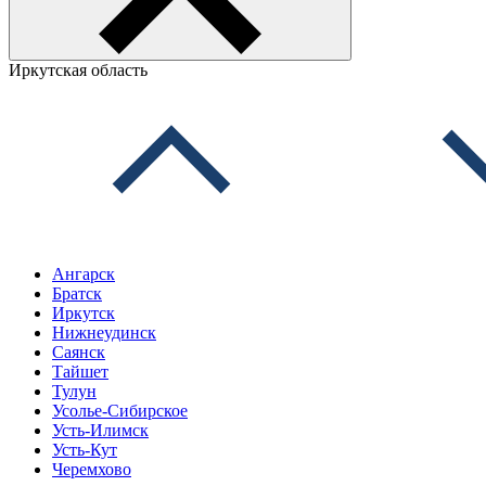
Иркутская область
Ангарск
Братск
Иркутск
Нижнеудинск
Саянск
Тайшет
Тулун
Усолье-Сибирское
Усть-Илимск
Усть-Кут
Черемхово