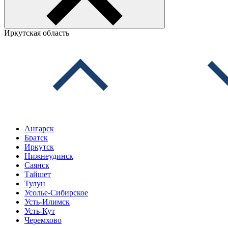
Иркутская область
Ангарск
Братск
Иркутск
Нижнеудинск
Саянск
Тайшет
Тулун
Усолье-Сибирское
Усть-Илимск
Усть-Кут
Черемхово