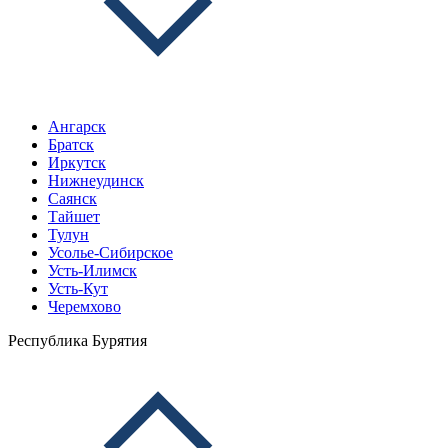
Ангарск
Братск
Иркутск
Нижнеудинск
Саянск
Тайшет
Тулун
Усолье-Сибирское
Усть-Илимск
Усть-Кут
Черемхово
Республика Бурятия