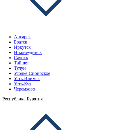
Ангарск
Братск
Иркутск
Нижнеудинск
Саянск
Тайшет
Тулун
Усолье-Сибирское
Усть-Илимск
Усть-Кут
Черемхово
Республика Бурятия