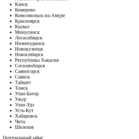
Канск
Кемерово
Комсомольск-на-Амуре
Красноярск
Кызыл
Минусинск
Лесосибирск
Нижнеудинск
Новокузнецк
Новосибирск
Республика Хакасия
Сосновоборск
Саяногорск
Саянск
Тайшет
Томск
Улан-Батор
Ужур
Улан-Удэ
Усть-Кут
Хабаровск
Чита
Шелехов
Центральный офис