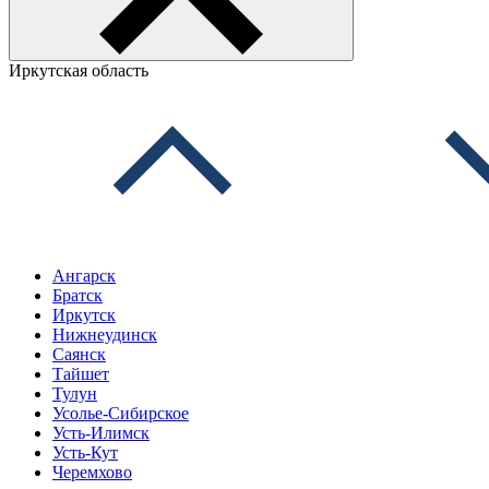
Иркутская область
Ангарск
Братск
Иркутск
Нижнеудинск
Саянск
Тайшет
Тулун
Усолье-Сибирское
Усть-Илимск
Усть-Кут
Черемхово