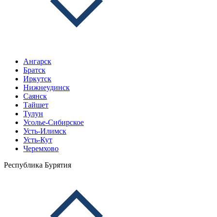
Ангарск
Братск
Иркутск
Нижнеудинск
Саянск
Тайшет
Тулун
Усолье-Сибирское
Усть-Илимск
Усть-Кут
Черемхово
Республика Бурятия