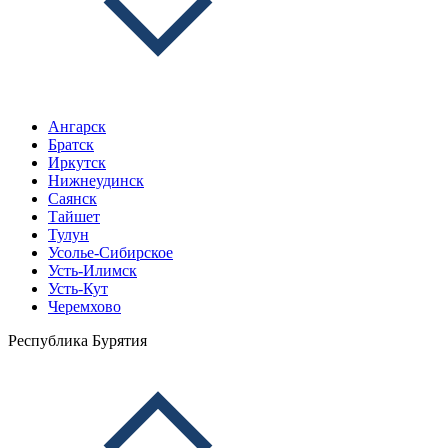
Ангарск
Братск
Иркутск
Нижнеудинск
Саянск
Тайшет
Тулун
Усолье-Сибирское
Усть-Илимск
Усть-Кут
Черемхово
Республика Бурятия