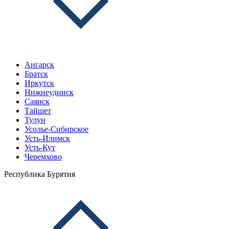
Ангарск
Братск
Иркутск
Нижнеудинск
Саянск
Тайшет
Тулун
Усолье-Сибирское
Усть-Илимск
Усть-Кут
Черемхово
Республика Бурятия