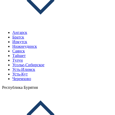
Ангарск
Братск
Иркутск
Нижнеудинск
Саянск
Тайшет
Тулун
Усолье-Сибирское
Усть-Илимск
Усть-Кут
Черемхово
Республика Бурятия