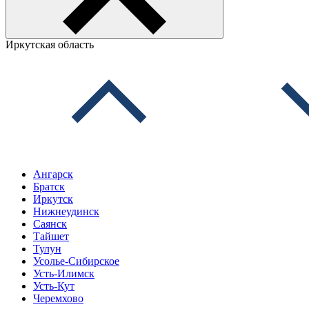
Иркутская область
Ангарск
Братск
Иркутск
Нижнеудинск
Саянск
Тайшет
Тулун
Усолье-Сибирское
Усть-Илимск
Усть-Кут
Черемхово